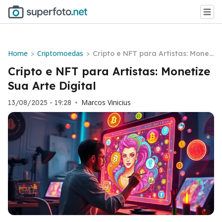
Home
Criptomoedas
>
>
Cripto e NFT para Artistas: Moneti
ze Sua Arte Digital
Cripto e NFT para Artistas: Monetize
Sua Arte Digital
Marcos Vinicius
13/08/2025 - 19:28
•