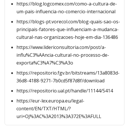
https://blog.logcomex.com/como-a-cultura-de-
um-pais-influencia-no-comercio-internacional
https://blogs-pt.vorecol.com/blog-quais-sao-os-
principais-fatores-que-influenciam-a-mudanca-
cultural-nas-organizacoes-hoje-em-dia-136486
https://www.lidericonsultoria.com/post/a-
influ%C3%AAncia-cultural-no-processo-de-
exporta%C3%A7%C3%A3o
https://repositorio.fgv.br/bitstreams/13a8083d-
36d8-4188-9271-7b0cd5f87d8f/download
https://repositorio.ual.pt/handle/11144/5414
https://eur-lex.europa.eu/legal-
content/EN/TXT/HTML/?
uri=OJ%3AC%3A2013%3A372E%3AFULL